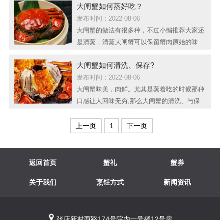
大闸蟹如何蒸好吃？
何才能将美味的大闸蟹吃干净呢？一起来看看
吃蟹的方法和步骤吧。吃大闸蟹可以按照以下
发布时间：2022-08-06
几步来吃第一步：去掉大闸蟹的八只脚，然后
大闸蟹的做法有很多种，不过小编推荐大家还
将其放量，蟹壳和蟹肉自然会分离开来，这里
是清蒸，清蒸大闸蟹可以保留蟹肉原始的味
和煮熟的鸡蛋放凉水里冰...
道，原汁原味，口感非常好，如果放入太多的
大闸蟹如何清洗、保存?
佐料，那么最后的蟹肉和其它种类的肉其实没
啥区别。蟹公馆正宗的阳澄湖大闸蟹马上就要
发布时间：2022-08-06
上市了，了解一下大闸蟹如何蒸好吃有助于蒸
大闸蟹味美，肉鲜。尤其是蒸着吃的时候那种
出更加美味的大闸蟹，加下来我们就一起来看
口感让人回味无穷,那么大闸蟹的清洗、与保存
看吧。想要蒸出好吃的大...
就是我们首先要面临的问题了，接下来跟随小
编一起来了解一下吧!第一步：温热水，呛晕首
上一页
1
下一页
先准备一盆约45℃的温水水，也就是手放入水
中不感到烫就行(太烫了螃蟹的脚会脱掉)。将
螃蟹肚子朝上逐一放入水中，等它翻，过来时
返回首页
蟹礼
蟹券
就已经喝了热水呛晕...
关于我们
烹饪方式
新闻资讯
张店新村西路174号院内一号楼12号房