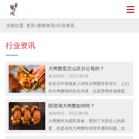
当前位置:
首页
>
新闻资讯
>
行业资讯
行业资讯
大闸蟹是怎么区分公母的？
发布时间：2022-08-06
在生活中有很多人对吃大闸蟹非常在行，人们
对大闸蟹情的生长环境，以及营养价值都是了
如指掌，那么朋友们你们知道大闸蟹是怎么区
阳澄湖大闸蟹如何吃？
分公母的吗？下面就跟随小编一起来了解下
吧！其实了解怎样区分公母也是有一定原因
发布时间：2022-08-06
的，所有喜欢吃大闸蟹的人都要听过这样的话
大闸蟹作为国民美食，受到了大部分人的喜
吧：九雌十雄，意思是九月如果要想吃到唯美
爱，但是在吃大闸蟹时却经常遇到问题，比如
佳肴的大闸蟹就应该选择吃...
蟹壳弄不碎，蟹腿里的肉吃不掉等等，那么如